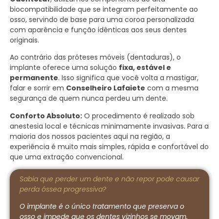
biocompatibilidade que se integram perfeitamente ao
osso, servindo de base para uma coroa personalizada
com aparência e função idênticas aos seus dentes
originais.
Ao contrário das próteses móveis (dentaduras), o
implante oferece uma solução
fixa, estável e
permanente
. Isso significa que você volta a mastigar,
falar e sorrir em
Conselheiro Lafaiete
com a mesma
segurança de quem nunca perdeu um dente.
Conforto Absoluto:
O procedimento é realizado sob
anestesia local e técnicas minimamente invasivas. Para a
maioria dos nossos pacientes aqui na região, a
experiência é muito mais simples, rápida e confortável do
que uma extração convencional.
Sabia que perder um dente e não repor pode causar
perda óssea progressiva?
O implante é o único tratamento que preserva o
osso e impede que os dentes vizinhos se movam.