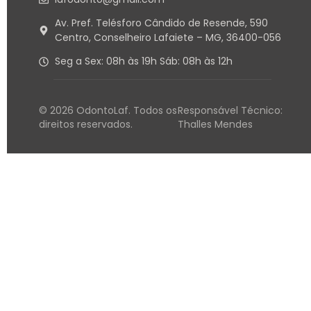
Av. Pref. Telésforo Cândido de Resende, 590
Centro, Conselheiro Lafaiete – MG, 36400-056
Seg a Sex: 08h às 19h Sáb: 08h às 12h
© 2026 OdontoLaf. Todos os
Responsável Técnico:
direitos reservados.
Thalles Mendes