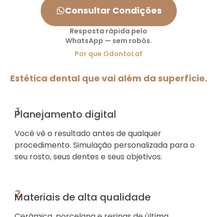
Consultar Condições
Resposta rápida pelo
WhatsApp — sem robôs.
Por que OdontoLaf
Estética dental que vai além da superfície.
1
Planejamento digital
Você vê o resultado antes de qualquer
procedimento. Simulação personalizada para o
seu rosto, seus dentes e seus objetivos.
2
Materiais de alta qualidade
Cerâmica, porcelana e resinas de última