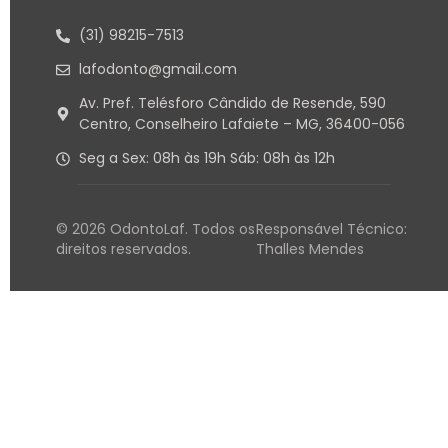
(31) 98215-7513​
lafodonto@gmail.com
Av. Pref. Telésforo Cândido de Resende, 590
Centro, Conselheiro Lafaiete – MG, 36400-056
Seg a Sex: 08h às 19h Sáb: 08h às 12h
© 2026 OdontoLaf. Todos os
Responsável Técnico:
direitos reservados.
Thalles Mendes